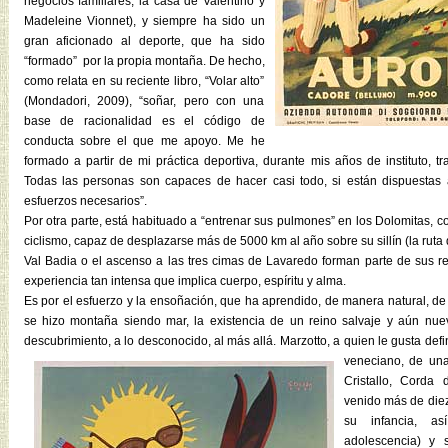
negocios familiares, la casa de Valentino y
Madeleine Vionnet), y siempre ha sido un
gran aficionado al deporte, que ha sido
“formado” por la propia montaña. De hecho,
como relata en su reciente libro, “Volar alto”
(Mondadori, 2009), “soñar, pero con una
base de racionalidad es el código de
conducta sobre el que me apoyo. Me he
formado a partir de mi práctica deportiva, durante mis años de instituto, tra
Todas las personas son capaces de hacer casi todo, si están dispuestas 
esfuerzos necesarios”.
Por otra parte, está habituado a “entrenar sus pulmones” en los Dolomitas,
ciclismo, capaz de desplazarse más de 5000 km al año sobre su sillín (la rut
Val Badia o el ascenso a las tres cimas de Lavaredo forman parte de sus re
experiencia tan intensa que implica cuerpo, espíritu y alma.
Es por el esfuerzo y la ensoñación, que ha aprendido, de manera natural, de
se hizo montaña siendo mar, la existencia de un reino salvaje y aún nue
descubrimiento, a lo desconocido, al más allá.
Marzotto, a quien le gusta de
veneciano, de una
Cristallo, Corda
venido más de diez
su infancia, a
adolescencia) y 