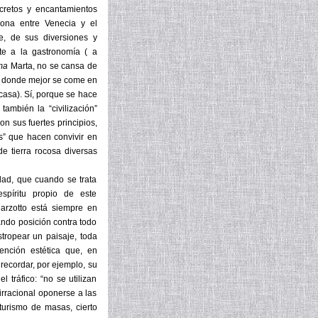
cretos y encantamientos
zona entre Venecia y el
ge, de sus diversiones y
rte a la gastronomía ( a
ma
Marta, no se cansa de
ar donde mejor se come en
 casa). Sí, porque se hace
ambién la “civilización”
on sus fuertes principios,
s” que hacen convivir en
e tierra rocosa diversas
dad, que cuando se trata
spíritu propio de este
arzotto está siempre en
ando posición contra todo
tropear un paisaje, toda
vención estética que, en
recordar, por ejemplo, su
l tráfico: “no se utilizan
irracional oponerse a las
turismo de masas, cierto