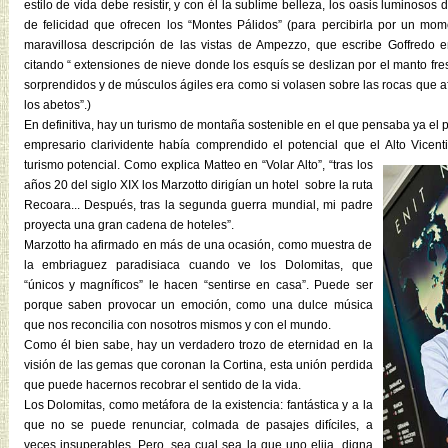
estilo de vida debe resistir, y con él la sublime belleza, los oasis luminosos d
de felicidad que ofrecen los “Montes Pálidos” (para percibirla por un mo
maravillosa descripción de las vistas de Ampezzo, que escribe Goffredo en
citando “ extensiones de nieve donde los esquís se deslizan por el manto f
sorprendidos y de músculos ágiles era como si volasen sobre las rocas que af
los abetos”.)
En definitiva, hay un turismo de montaña sostenible en el que pensaba ya e
empresario clarividente había comprendido el potencial que el Alto Vicent
turismo potencial. Como explica Matteo en “Volar Alto”,
“tras los
años 20 del siglo XIX los Marzotto dirigían un hotel sobre la ruta
Recoara... Después, tras la segunda guerra mundial, mi padre
proyecta una gran cadena de hoteles”.
Marzotto ha afirmado en más de una ocasión, como muestra de
la embriaguez paradisiaca cuando ve los Dolomitas, que
“únicos y magníficos” le hacen “sentirse en casa”. Puede ser
porque saben provocar un emoción, como una dulce música
que nos reconcilia con nosotros mismos y con el mundo.
Como él bien sabe, hay un verdadero trozo de eternidad en la
visión de las gemas que coronan la Cortina, esta unión perdida
que puede hacernos recobrar el sentido de la vida.
Los Dolomitas, como metáfora de la existencia: fantástica y a la
que no se puede renunciar, colmada de pasajes difíciles, a
veces insuperables. Pero, sea cual sea la que uno elija, digna