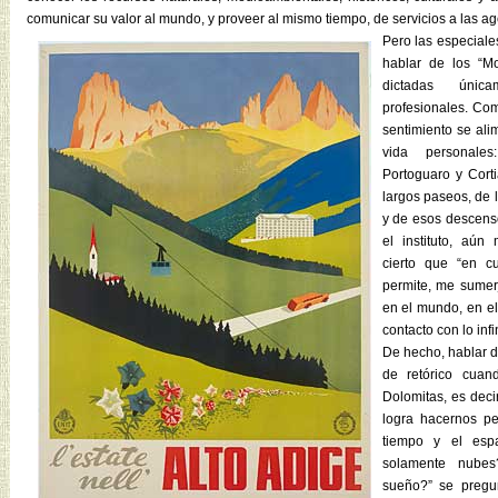
comunicar su valor al mundo, y proveer al mismo tiempo, de servicios a las ag
Pero las especiale
hablar de los “M
dictadas únic
profesionales. Com
sentimiento se ali
vida personale
Portoguaro y Cort
largos paseos, de l
y de esos descenso
el instituto, aú
cierto que “en c
permite, me sumer
en el mundo, en el
contacto con lo infin
De hecho, hablar de
de retórico cuan
Dolomitas, es deci
logra hacernos pe
tiempo y el espa
solamente nube
sueño?” se pregu