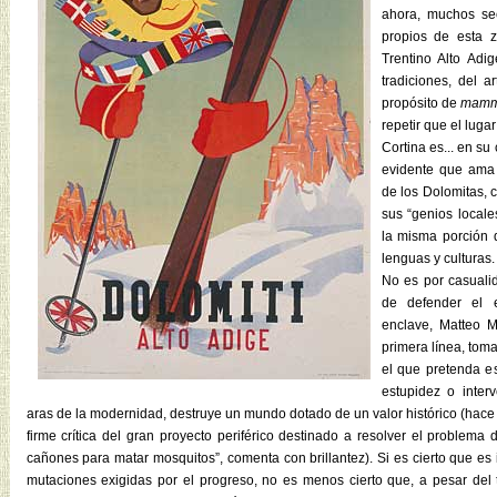
ahora, muchos se
propios de esta 
Trentino Alto Adi
tradiciones, del a
propósito de
mam
repetir que el lug
Cortina es... en su
evidente que ama t
de los Dolomitas, c
sus “genios locale
la misma porción d
lenguas y culturas.
No es por casuali
de defender el e
enclave, Matteo M
primera línea, tom
el que pretenda es
estupidez o inter
aras de la modernidad, destruye un mundo dotado de un valor histórico (hace 
firme crítica del gran proyecto periférico destinado a resolver el problema de
cañones para matar mosquitos”, comenta con brillantez). Si es cierto que es 
mutaciones exigidas por el progreso, no es menos cierto que, a pesar del 