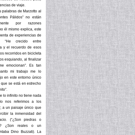
encias de viaje.
s palabras de Marzotto al
ontes Pálidos” no están
amente por razones
o él mismo explica, este
menta de experiencias de
s: “He crecido entre
ia y el recuerdo de esos
os recorridos en bicicleta
s esquiando, al finalizar
n me emocionan”. Es tan
uanto mi trabajo me lo
jo en este entorno único
 que se está en estrecho
ito”.
 lo infinito no tiene nada
do nos referimos a los
r, a un paisaje único que
rcibir la inmensidad del
cio. (“¿Son piedras o
s? ¿Son reales o un
ntaba Dino Buzzati). La