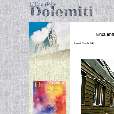
Encuentr
Paweł Grocholski