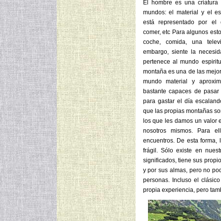
El hombre es una criatura
mundos: el material y el es
está representado por el 
comer, etc Para algunos esto
coche, comida, una televi
embargo, siente la necesi
pertenece al mundo espiritu
montaña es una de las mejo
mundo material y aproxima
bastante capaces de pasar s
para gastar el día escalan
que las propias montañas so
los que les damos un valor 
nosotros mismos. Para ell
encuentros. De esta forma,
frágil. Sólo existe en nue
significados, tiene sus prop
y por sus almas, pero no pod
personas. Incluso el clásic
propia experiencia, pero tamb