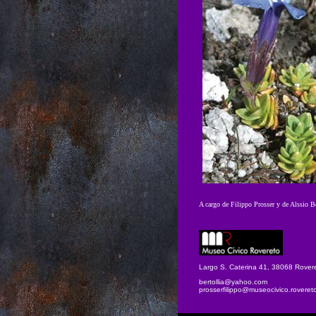
A cargo de Filippo Prosser y de Alssio B
Largo S. Caterina 41, 38068 Rover
bertollia@yahoo.com
prosserfilippo@museocivico.rovereto.