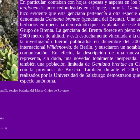
En particular, contaban con hojas espesas y ásperas en los
terglouensis
, pero redondeadas en el ápice, como la
Genti
hizo evidente que esta genciana pertenecía a otra especie
denominada
Gentiana brentae
(genciana del Brenta). Una am
herbarios europeos ha demostrado que las plantas de este ti
Grupo de Brenta. La genciana del Brenta florece en pleno ve
2600 metros de altitud, y está estrechamente vinculada a la 
la investigación fueron publicados en diciembre del 200
internacional
Willdenowia
, de Berlín, y suscitaron un notabl
comunicación. En efecto, la descripción de una nueva
representa, sin duda, una novedad totalmente inesperada.
también una población limitada de
Gentiana brentae
en Cim
con la provincia de Brescia. También durante el 2009, 
realizados por la Universidad de Salzburgo demostraron que 
especie autónoma.
ertolli, sección botánica del Museo Cívico de Rovereto
eto
tn.it