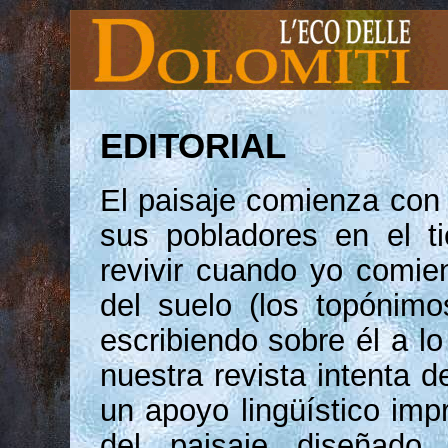
EDITORIAL
El paisaje comienza con 
sus pobladores en el t
revivir cuando yo comien
del suelo (los topónimo
escribiendo sobre él a l
nuestra revista intenta 
un apoyo lingüístico impr
del paisaje diseñado