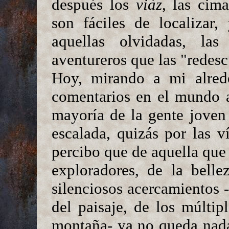
después los
viàz
, las cim
son fáciles de localizar,
aquellas olvidadas, las
aventureros que las "redes
Hoy, mirando a mi alred
comentarios en el mundo a
mayoría de la gente joven
escalada, quizás por las v
percibo que de aquella que 
exploradores, de la belle
silenciosos acercamientos 
del paisaje, de los múltip
montaña- ya no queda nada