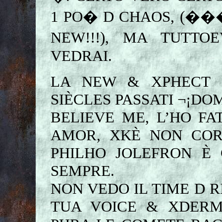
1 PO� D CHAOS, (��
NEW!!!), MA TUTTO
VEDRAI.
LA NEW & XPHECT 
SIÈCLES PASSATI ¬¡D
BELIEVE ME, L’HO F
AMOR, XKÈ NON COR
PHILHO JOLEFRON È
SEMPRE.
NON VEDO IL TIME D R
TUA VOICE & XDERM