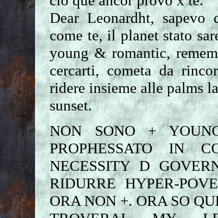
ciò que ancor provo x te.
Dear Leonardht, sapevo 
come te, il planet stato sa
young & romantic, remembe
cercarti, cometa da rinco
ridere insieme alle palms la
sunset.
NON SONO + YOUNG
PROPHESSATO IN C
NECESSITY D GOVERN
RIDURRE HYPER-POVE
ORA NON +. ORA SO QU