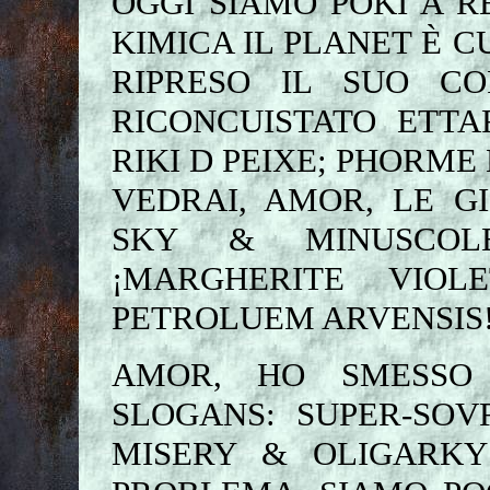
OGGI SIAMO POKI A R
KIMICA IL PLANET È C
RIPRESO IL SUO C
RICONCUISTATO ETTA
RIKI D PEIXE; PHORME 
VEDRAI, AMOR, LE G
SKY & MINUSCOLE
¡MARGHERITE VIO
PETROLUEM ARVENSIS
AMOR, HO SMESSO 
SLOGANS: SUPER-SOV
MISERY & OLIGARK