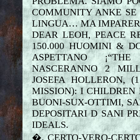
PROBLEMA. SIAMO POC
COMMUNITY ANKE SE 
LINGUA… MA IMPARERAI
DEAR LEOH, PEACE R
150.000 HUOMINI & D
ASPETTANO ¡“THE
NASCERANNO 2 MIL
JOSEFA HOLLERON, (
MISSION): I CHILDREN
BUONI-SUX-OTTIMI, SA
DEPOSITARI D SANI PR
IDEALS.
�. CERTO-VERO-CERT