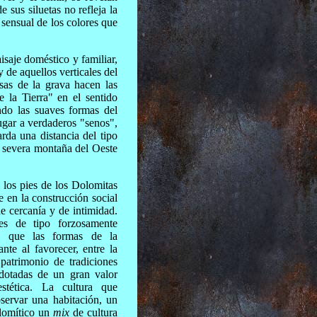
 sus siluetas no refleja la
sensual de los colores que
saje doméstico y familiar,
y de aquellos verticales del
osas de la grava hacen las
la Tierra" en el sentido
ndo las suaves formas del
ugar a verdaderos "senos",
rda una distancia del tipo
la severa montaña del Oeste
 los pies de los Dolomitas
e en la construcción social
de cercanía y de intimidad.
nes de tipo forzosamente
de que las formas de la
nte al favorecer, entre la
patrimonio de tradiciones
dotadas de un gran valor
stética. La cultura que
bservar una habitación, un
olomítico un
mix
de cultura