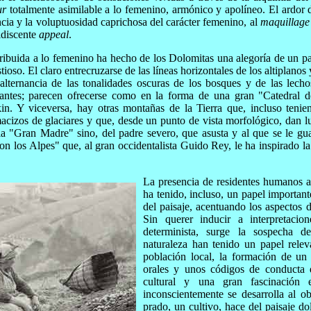
ur
totalmente asimilable a lo femenino, armónico y apolíneo. El ardor de
ancia y la voluptuosidad caprichosa del carácter femenino, al
maquillage
idiscente
appeal
.
ribuida a lo femenino ha hecho de los Dolomitas una alegoría de un pai
ioso. El claro entrecruzarse de las líneas horizontales de los altiplanos 
 alternancia de las tonalidades oscuras de los bosques y de las lech
tes; parecen ofrecerse como en la forma de una gran "Catedral de 
n. Y viceversa, hay otras montañas de la Tierra que, incluso tenie
acizos de glaciares y que, desde un punto de vista morfológico, dan l
a "Gran Madre" sino, del padre severo, que asusta y al que se le gua
con los Alpes" que, al gran occidentalista Guido Rey, le ha inspirado 
La presencia de residentes humanos a
ha tenido, incluso, un papel important
del paisaje, acentuando los aspectos 
Sin querer inducir a interpretacio
determinista, surge la sospecha 
naturaleza han tenido un papel releva
población local, la formación de un 
orales y unos códigos de conducta 
cultural y una gran fascinación e
inconscientemente se desarrolla al o
prado, un cultivo, hace del paisaje d