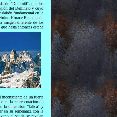
ada de "Dolomiti", que los
egión del Delfinato y cuyo
 eslabón fundamental en la
inebrino Horace Benedict de
na imagen diferente de los
a que hasta entonces estaba
 inconsciente de un fuerte
e en la representación de
n la dimensión "fálica" y
ar en su semejanza con la
er y el sentir, se revelan