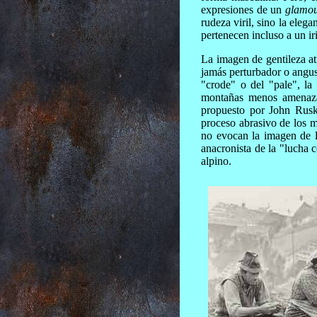
expresiones de un
glamo
rudeza viril, sino la eleg
pertenecen incluso a un ir
La imagen de gentileza at
jamás perturbador o angust
"crode" o del "pale", la
montañas menos amenazan
propuesto por John Ruski
proceso abrasivo de los m
no evocan la imagen de l
anacronista de la "lucha 
alpino.