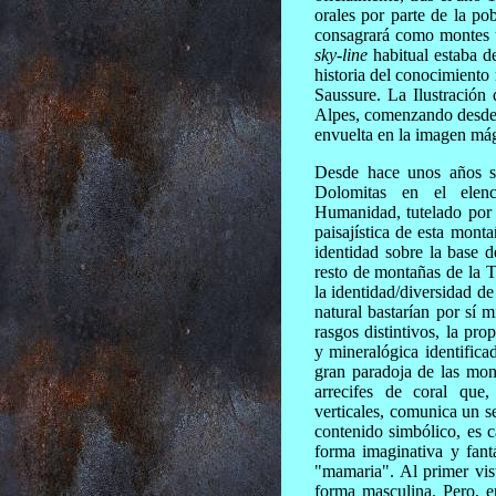
orales por parte de la po
consagrará como montes ún
sky-line
habitual estaba d
historia del conocimiento
Saussure. La Ilustración 
Alpes, comenzando desde e
envuelta en la imagen mág
Desde hace unos años se 
Dolomitas en el elen
Humanidad, tutelado por 
paisajística de esta monta
identidad sobre la base d
resto de montañas de la T
la identidad/diversidad de
natural bastarían por sí 
rasgos distintivos, la pro
y mineralógica identific
gran paradoja de las mon
arrecifes de coral que
verticales, comunica un s
contenido simbólico, es 
forma imaginativa y fant
"mamaria". Al primer vis
forma masculina. Pero, en