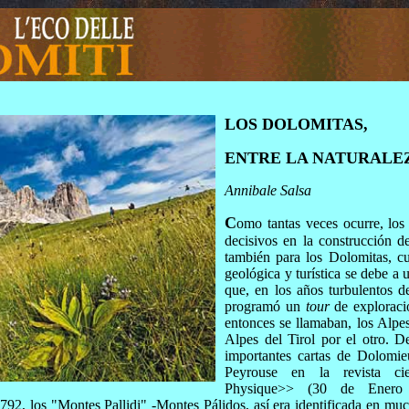
LOS DOLOMITAS,
ENTRE LA NATURALEZ
Annibale Salsa
C
omo tantas veces ocurre, lo
decisivos en la construcción d
también para los Dolomitas, cu
geológica y turística se debe a
que, en los años turbulentos d
programó un
tour
de exploraci
entonces se llamaban, los Alpe
Alpes del Tirol por el otro. D
importantes cartas de Dolomie
Peyrouse en la revista ci
Physique>> (30 de Enero
 1792, los "Montes Pallidi" -Montes Pálidos, así era identificada en mu