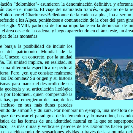
blación "dolomítica"- asumieron la denominación definitiva y afortun
icos en el mundo. El viaje del naturalista francés, originario de la r
efinido por el Chartreuse-Belledonne de la cadena alpina, iba a ser un
 referido a los Alpes, poniéndose a continuación de la obra del gran g
del siglo XVIII, participó de forma importante en la definición de u
l área oeste de la cadena, y luego apareciendo en el área este, un áre
ica de las montañas.
baraja la posibilidad de incluir los
co del patrimonio Mundial de la
la Unesco, en concreto, por la unidad
ña. Tal unidad implica, en realidad, su
e una diferencia específica respecto al
ierra. Pero, ¿en qué consiste realmente
 los Dolomitas? Su origen y su historia
mismas para marcar el desarrollo de sus
pia geología y su articulación litológica
ada por Dolomieu, quien comprendió la
tañas, que emergieron del mar, de los
, incluso en sus más duras paredes
entido de armonía y dulzura. Por nombrar un ejemplo, una metáfora del
capaz de evocar el paradigma de lo femenino y lo masculino, basandos
ástica de las formas de una identidad natural en la que se superpone
tazo, las más duras y verticales paredes de los Dolomitas hacen pens
 el caleidoscopio de sensaciones vividas a través de la alquimia del v