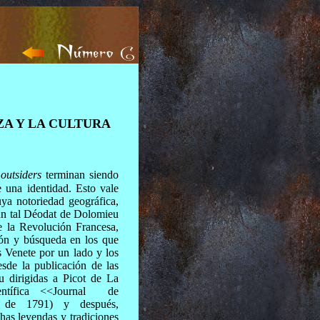
A Y LA CULTURA
s
outsiders
terminan siendo
e una identidad. Esto vale
ya notoriedad geográfica,
 un tal Déodat de Dolomieu
e la Revolución Francesa,
ón y búsqueda en los que
s Venete por un lado y los
esde la publicación de las
u dirigidas a Picot de La
entífica <<Journal de
 de 1791) y después,
chas leyendas y tradiciones