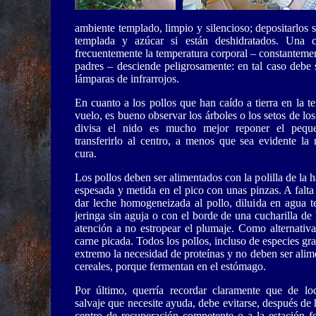
ambiente templado, limpio y silencioso; depositarlos 
templada y azúcar si están deshidratados. Una 
frecuentemente la temperatura corporal – constantement
padres – desciende peligrosamente: en tal caso debe 
lámparas de infrarrojos.
En cuanto a los pollos que han caído a tierra en la te
vuelo, es bueno observar los árboles o los setos de los
divisa el nido es mucho mejor reponer el pequ
transferirlo al centro, a menos que sea evidente la
cura.
Los pollos deben ser alimentados con la polilla de la h
espesada y metida en el pico con unas pinzas. A falta
dar leche homogeneizada al pollo, diluida en agua 
jeringa sin aguja o con el borde de una cucharilla de
atención a no estropear el plumaje. Como alternativa
carne picada. Todos los pollos, incluso de especies gra
extremo la necesidad de proteínas y no deben ser ali
cereales, porque fermentan en el estómago.
Por último, querría recordar claramente que de lo
salvaje que necesite ayuda, debe evitarse, después de 
centro de recuperación competente o a la estación fo