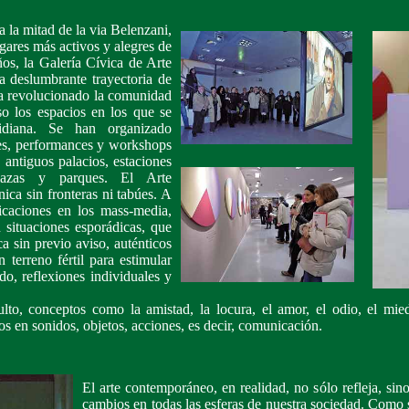
 la mitad de la via Belenzani,
ugares más activos y alegres de
os, la Galería Cívica de Arte
 deslumbrante trayectoria de
ha revolucionado la comunidad
so los espacios en los que se
tidiana. Se han organizado
nes, performances y workshops
 antiguos palacios, estaciones
plazas y parques. El Arte
ca sin fronteras ni tabúes. A
icaciones en los mass-media,
n situaciones esporádicas, que
ca sin previo aviso, auténticos
 terreno fértil para estimular
o, reflexiones individuales y
lto, conceptos como la amistad, la locura, el amor, el odio, el mied
s en sonidos, objetos, acciones, es decir, comunicación.
El arte contemporáneo, en realidad, no sólo refleja, sin
cambios en todas las esferas de nuestra sociedad. Como 