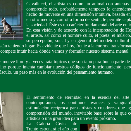
Cavallucci, el artista es como un animal con antenas 
comprende todo, probablemente tampoco le entendemo
hecho de moverse en una dimensión intuitiva, basada en 
en otro medio y con otra forma de sentir, le permite cap
la sociedad. Éste es un carácter fundamental del arte en 
En esta visión y de acuerdo con la interpretación de 
el artista, así como el hombre culto, el poeta, el músico
su percepción, social y en general del modelo cultural
tán teniendo lugar. Es evidente que hoy, frente a la enorme transforma
les compete intuir hacia dónde vamos y formular nuestro sistema mental.
se mueve libre y a veces trata tópicos que son tabú para buena parte de
sino porque intenta cambiar nuestros códigos de funcionamiento, pe
núsculo, un paso más en la evolución del pensamiento humano.
El sentimiento de eternidad en la esencia del art
contemporáneo, los continuos avances y vanguar
estimulación recíproca para artistas y creadores, que a
comprensión del mundo, inevitable base sobre la que co
artística o una gran idea para un evento próximo.
La Galería Cívica de
Trento estrenará el año con