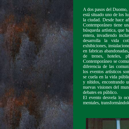
A dos pasos del Duomo, a
está situado uno de los l
la ciudad. Desde hace añ
Contemporáneo tiene una
búsqueda artística, que 
entera, invadiendo inclu
desarrolla la vida co
exhibiciones, instalacio
en fabricas abandonadas,
de trenes, hoteles, 
Contemporáneo se comuni
diferencia de las comun
los eventos artísticos so
se cuela en la vida públi
y nítidos, encontrando un
nuevas visiones del mund
debates en público.
El evento desvela lo ocu
mentales, transformándolo