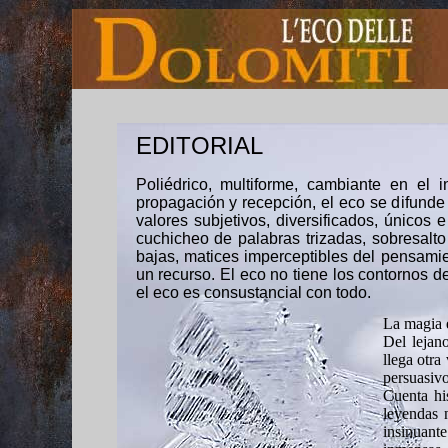
EDITORIAL
Poliédrico, multiforme, cambiante en el
propagación y recepción, el eco se difunde 
valores subjetivos, diversificados, únicos
cuchicheo de palabras trizadas, sobresalt
bajas, matices imperceptibles del pensamien
un recurso. El eco no tiene los contornos d
el eco es consustancial con todo.
La magia e
Del lejan
llega otra
persuasivo
Cuenta his
leyendas 
insinuant