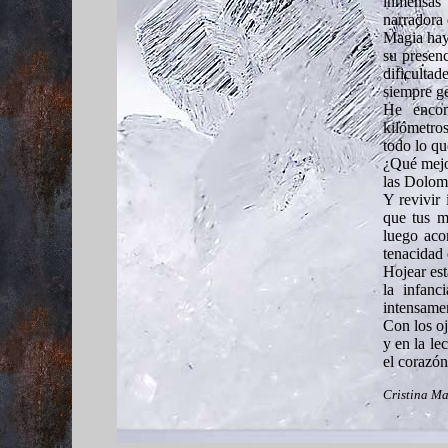
inmensas
narradora 
Magia hay 
su presenc
dificultad
siempre g
He encon
kilómetros
todo lo qu
¿Qué mejor
las Dolom
Y revivir 
que tus m
luego aco
tenacidad 
Hojear est
la infanc
intensame
Con los oj
y en la le
el corazón
Cristina Ma