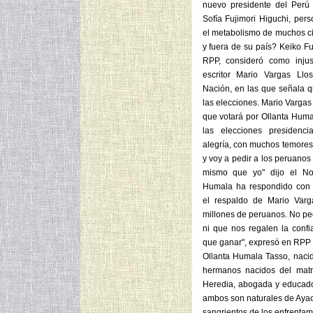
nuevo presidente del Perú
Sofía Fujimori Higuchi, per
el metabolismo de muchos c
y fuera de su país? Keiko Fu
RPP, consideró como injus
escritor Mario Vargas Llo
Nación, en las que señala q
las elecciones. Mario Vargas
que votará por Ollanta Hum
las elecciones presidenc
alegría, con muchos temores
y voy a pedir a los peruano
mismo que yo" dijo el Nob
Humala ha respondido con 
el respaldo de Mario Varg
millones de peruanos. No p
ni que nos regalen la confi
que ganar", expresó en RPP 
Ollanta Humala Tasso, nacid
hermanos nacidos del mat
Heredia, abogada y educador
ambos son naturales de Ayac
sangrientos de los enfrentam