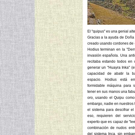
El "quipus" es una genial alt
Gracias a la ayuda de Doña 
creado usando cordones de or
Hodius terminan en la "Demo
invasión española.
Una anti
recitaba estando todos en c
generar un "Huayra Inka" (el
capacidad de abatir la b
espacio. Hodius está em
formidable máquina para s
tener en sus manos una fabu
oro, usando el Quipu como
embargo, nadie en nuestros
el sistema para descifrar el
eso, requieren del servi
experto que es capaz de "lee
combinación de nudos entr
del sistema Inca, sin embar