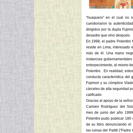
“huaquero” en el cual no s
cuestionaron la autenticid
dirigidos por la dupla Fujimo
desastre que vino después.
En 1998, el padre Polentini 
reside en Lima; interesado 
más de él. Una mano negra 
instancias gubernamentales 
entorpecimiento, al mismo t
Polentini. En realidad, esto
conducta característica del 
Fujimori y su cómplice Vlad
cárceles de alta seguridad p
calificado.
Gracias al apoyo de la señor
Carmen Rodríguez del Sola
mes de junio del año 199
Polentini pudo publicar 180
de su libro denunciando el
las ruinas del Paititi (“Padre