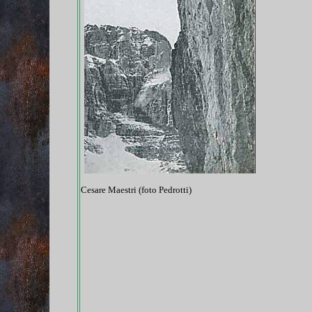
Cesare Maestri (foto Pedrotti)